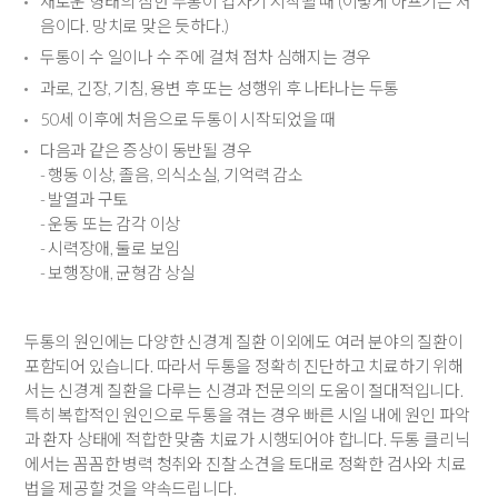
새로운 형태의 심한 두통이 갑자기 시작될 때 (이렇게 아프기는 처
음이다. 망치로 맞은 듯하다.)
두통이 수 일이나 수 주에 걸쳐 점차 심해지는 경우
과로, 긴장, 기침, 용변 후 또는 성행위 후 나타나는 두통
50세 이후에 처음으로 두통이 시작되었을 때
다음과 같은 증상이 동반될 경우
- 행동 이상, 졸음, 의식소실, 기억력 감소
- 발열과 구토
- 운동 또는 감각 이상
- 시력장애, 둘로 보임
- 보행장애, 균형감 상실
두통의 원인에는 다양한 신경계 질환 이외에도 여러 분야의 질환이
포함되어 있습니다. 따라서 두통을 정확히 진단하고 치료하기 위해
서는 신경계 질환을 다루는 신경과 전문의의 도움이 절대적입니다.
특히 복합적인 원인으로 두통을 겪는 경우 빠른 시일 내에 원인 파악
과 환자 상태에 적합한 맞춤 치료가 시행되어야 합니다. 두통 클리닉
에서는 꼼꼼한 병력 청취와 진찰 소견을 토대로 정확한 검사와 치료
법을 제공할 것을 약속드립니다.