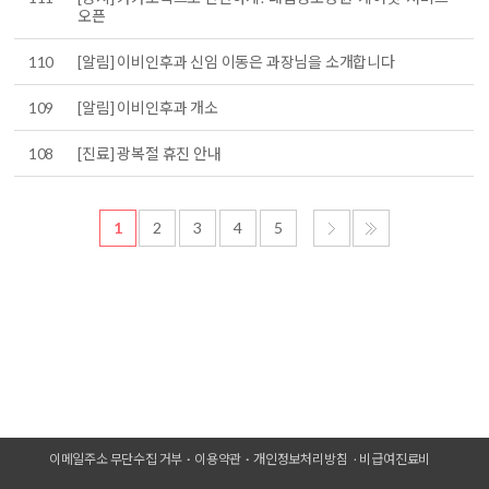
오픈
110
[알림] 이비인후과 신임 이동은 과장님을 소개합니다
109
[알림] 이비인후과 개소
108
[진료] 광복절 휴진 안내
1
2
3
4
5
이메일주소 무단수집 거부
이용약관
개인정보처리방침
비급여진료비