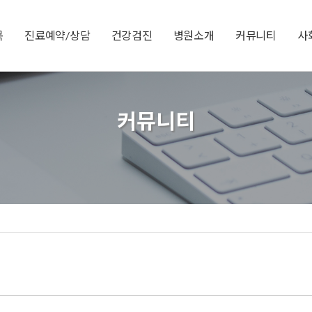
목
진료예약/상담
건강검진
병원소개
커뮤니티
사
커뮤니티