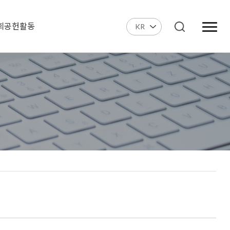
회공헌활동
KR