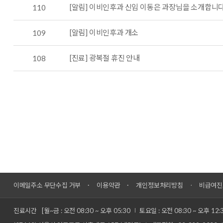
[알림] 이비인후과 신임 이동은 과장님을 소개합니
110
[알림] 이비인후과 개소
109
[진료] 광복절 휴진 안내
108
이메일주소 무단수집 거부
이용약관
개인정보처리방침
비급여진
진료시간
[월~금 : 오전 08:30 ~ 오후 05:30
토요일 : 오전 08:30 ~ 오후 12: