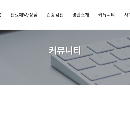
목
진료예약/상담
건강검진
병원소개
커뮤니티
사
커뮤니티