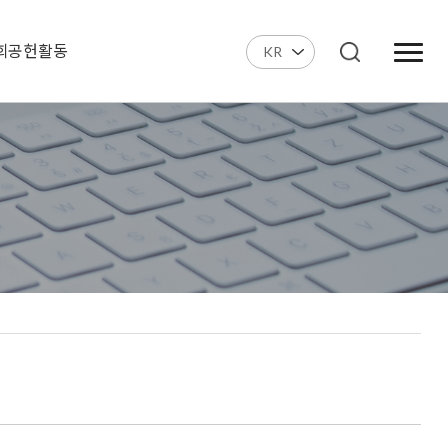
회공헌활동
KR