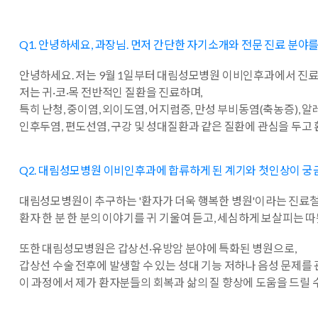
Q1. 안녕하세요, 과장님. 먼저 간단한 자기소개와 전문 진료 분야를
안녕하세요. 저는 9월 1일부터 대림성모병원 이비인후과에서 진료
저는 귀·코·목 전반적인 질환을 진료하며,
특히 난청, 중이염, 외이도염, 어지럼증, 만성 부비동염(축농증), 알
인후두염, 편도선염, 구강 및 성대질환과 같은 질환에 관심을 두고
Q2. 대림성모병원 이비인후과에 합류하게 된 계기와 첫인상이 궁
대림성모병원이 추구하는 '환자가 더욱 행복한 병원'이라는 진료철
환자 한 분 한 분의 이야기를 귀 기울여 듣고, 세심하게 보살피는 
또한 대림성모병원은 갑상선·유방암 분야에 특화된 병원으로,
갑상선 수술 전후에 발생할 수 있는 성대 기능 저하나 음성 문제
이 과정에서 제가 환자분들의 회복과 삶의 질 향상에 도움을 드릴 