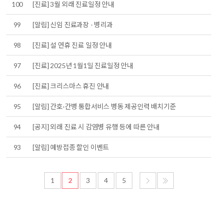
100
[진료] 3월 외래 진료일정 안내
99
[알림] 신임 진료과장 - 병리과
98
[진료] 설 연휴 진료 일정 안내
97
[진료] 2025년 1월1일 진료일정 안내
96
[진료] 크리스마스 휴진 안내
95
[알림] 간호·간병 통합서비스 병동 제공인력 배치기준
94
[공지] 외래 진료 시 감염병 유행 등에 따른 안내
93
[알림] 예방접종 할인 이벤트
1
2
3
4
5