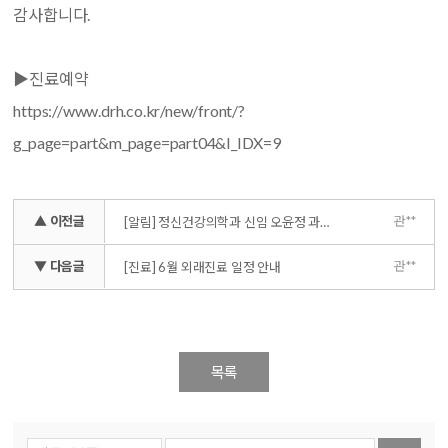
감사합니다.
▶진료예약
https://www.drh.co.kr/new/front/?
g_page=part&m_page=part04&I_IDX=9
▲ 이전글
관**
[알림] 정신건강의학과 신임 오윤정 과장님을 소개합니다
▼ 다음글
관**
[진료] 6월 외래진료 일정 안내
목록