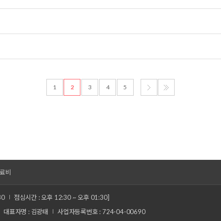
1
2
3
4
5
료비
30
점심시간 : 오후 12:30 ~ 오후 01:30]
대표자명 : 김광태
사업자등록번호 : 724-04-00690