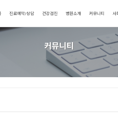
목
진료예약/상담
건강검진
병원소개
커뮤니티
사
커뮤니티