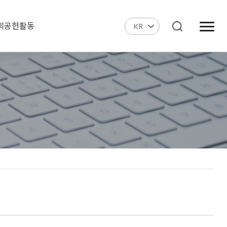
회공헌활동
KR