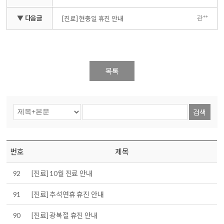
▼ 다음글
관**
[진료] 현충일 휴진 안내
목록
검색
번호
제목
92
[진료] 10월 진료 안내
91
[진료] 추석연휴 휴진 안내
90
[진료] 광복절 휴진 안내