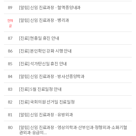
89
[알림] 신임 진료과장 - 혈액종양내과
[알림] 신임 진료과장 - 병리과
현재
글
87
[진료] 현충일 휴진 안내
86
[진료] 본인확인 강화 시행 안내
85
[진료] 석가탄신일 휴진 안내
84
[알림] 신임 진료과장 - 방사선종양학과
83
[진료] 5월 진료일정 안내
82
[진료] 국회의원 선거일 진료일정
81
[알림] 신임 진료과장 - 유방외과
80
[알림] 신임 진료과장 - 영상의학과∙산부인과∙정형외과∙소화기혈
관외과∙응급의…