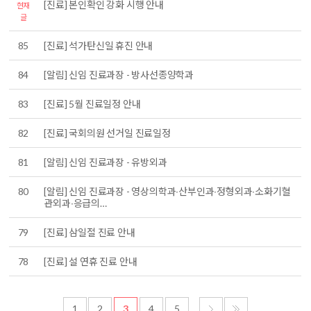
[진료] 본인확인 강화 시행 안내
현재
글
85
[진료] 석가탄신일 휴진 안내
84
[알림] 신임 진료과장 - 방사선종양학과
83
[진료] 5월 진료일정 안내
82
[진료] 국회의원 선거일 진료일정
81
[알림] 신임 진료과장 - 유방외과
80
[알림] 신임 진료과장 - 영상의학과∙산부인과∙정형외과∙소화기혈
관외과∙응급의…
79
[진료] 삼일절 진료 안내
78
[진료] 설 연휴 진료 안내
1
2
3
4
5