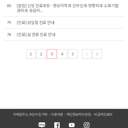
80
[알림] 신임 진료과장 - 영상의학과∙산부인과∙정형외과∙소화기혈
관외과∙응급의…
79
[진료] 삼일절 진료 안내
78
[진료] 설 연휴 진료 안내
1
2
3
4
5
이메일주소 무단수집 거부
이용약관
개인정보처리방침
비급여진료비