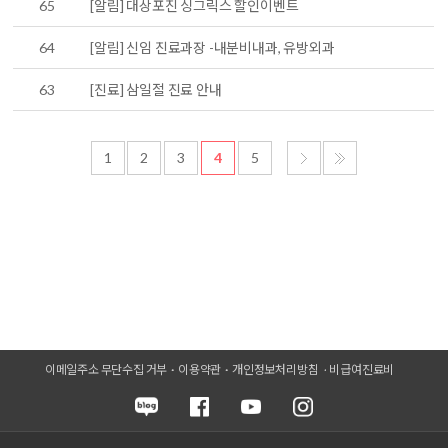
65
[알림] 대상포진 싱그릭스 할인이벤트
64
[알림] 신임 진료과장 -내분비내과, 유방외과
63
[진료] 삼일절 진료 안내
1
2
3
4
5
이메일주소 무단수집 거부
이용약관
개인정보처리방침
비급여진료비