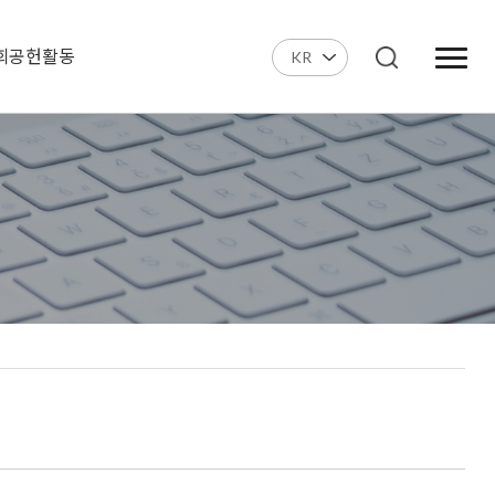
회공헌활동
KR