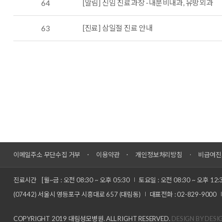
[알림] 신임 진료과장 -내분비내과, 유방외과
64
[진료] 삼일절 진료 안내
63
이메일주소 무단수집 거부
이용약관
개인정보처리방침
비급여진
진료시간
[월~금 : 오전 08:30 ~ 오후 05:30
토요일 : 오전 08:30 ~ 오후 12:
(07442) 서울시 영등포구 시흥대로 657 (대림동)
대표전화 : 02-829-9000
COPYRIGHT 2019 대림성모병원. ALL RIGHT RESERVED.
DESIGN BY DESI