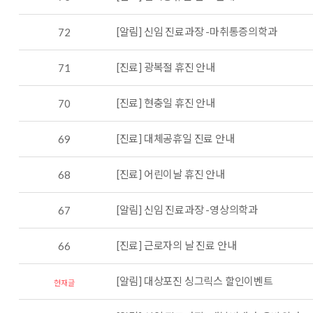
[알림] 신임 진료과장 -마취통증의학과
72
[진료] 광복절 휴진 안내
71
[진료] 현충일 휴진 안내
70
[진료] 대체공휴일 진료 안내
69
[진료] 어린이날 휴진 안내
68
[알림] 신임 진료과장 -영상의학과
67
[진료] 근로자의 날 진료 안내
66
[알림] 대상포진 싱그릭스 할인이벤트
현재글