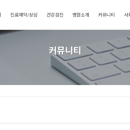
목
진료예약/상담
건강검진
병원소개
커뮤니티
사
커뮤니티