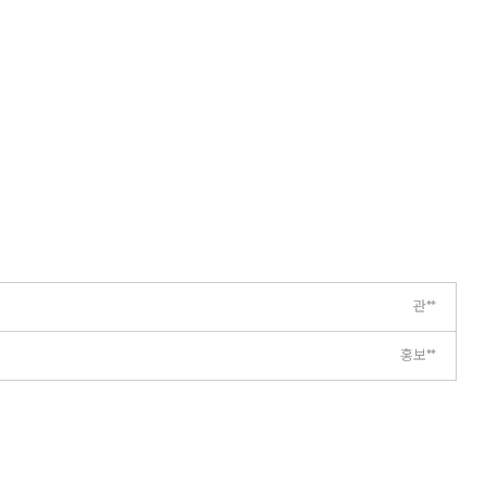
관**
홍보**