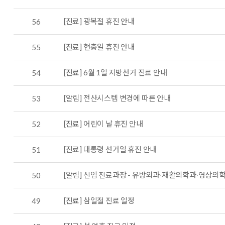
[진료] 광복절 휴진 안내
56
[진료] 현충일 휴진 안내
55
[진료] 6월 1일 지방선거 진료 안내
54
[알림] 전산시스템 변경에 따른 안내
53
[진료] 어린이 날 휴진 안내
52
[진료] 대통령 선거일 휴진 안내
51
[알림] 신임 진료과장 - 유방외과∙재활의학과∙영상
50
[진료] 삼일절 진료 일정
49