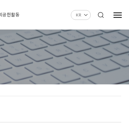
회공헌활동
KR