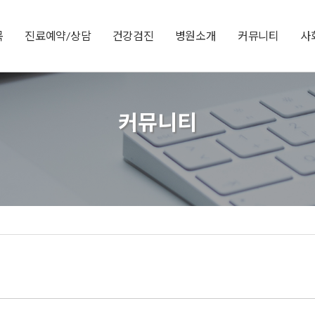
목
진료예약/상담
건강검진
병원소개
커뮤니티
사
커뮤니티