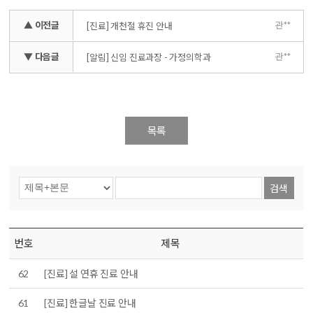
▲ 이전글
관**
[진료] 개천절 휴진 안내
▼ 다음글
관**
[알림] 신임 진료과장 - 가정의학과
목록
검색
번호
제목
62
[진료] 설 연휴 진료 안내
61
[진료] 한글날 진료 안내