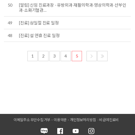
50
[알림] 신임 진료과장 - 유방외과∙재활의학과∙영상의학과∙산부인
과∙소화기혈관…
49
[진료] 삼일절 진료 일정
48
[진료] 설 연휴 진료 일정
1
2
3
4
5
이메일주소 무단수집 거부
이용약관
개인정보처리방침
비급여진료비