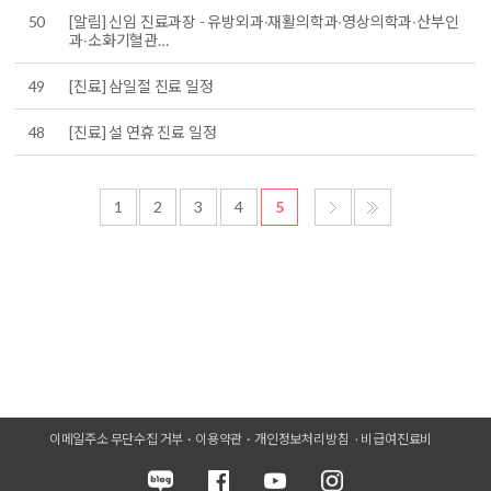
50
[알림] 신임 진료과장 - 유방외과∙재활의학과∙영상의학과∙산부인
과∙소화기혈관…
49
[진료] 삼일절 진료 일정
48
[진료] 설 연휴 진료 일정
1
2
3
4
5
이메일주소 무단수집 거부
이용약관
개인정보처리방침
비급여진료비