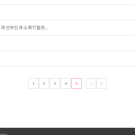
의학과∙산부인과∙소화기혈관…
1
2
3
4
5