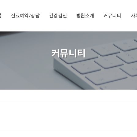
목
진료예약/상담
건강검진
병원소개
커뮤니티
사
커뮤니티