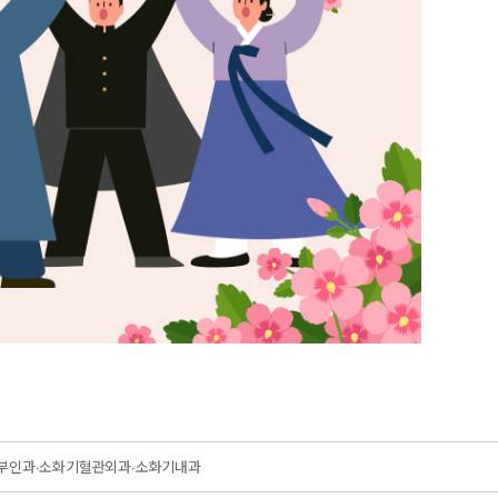
∙산부인과∙소화기혈관외과∙소화기내과