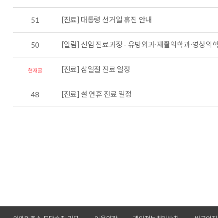
[진료] 대통령 선거일 휴진 안내
51
[알림] 신임 진료과장 - 유방외과∙재활의학과∙영상
50
[진료] 삼일절 진료 일정
현재글
[진료] 설 연휴 진료 일정
48