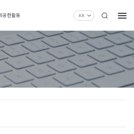
회공헌활동
KR