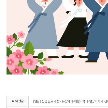
▲ 이전글
[알림] 신임 진료과장 - 유방외과∙재활의학과∙영상의학과