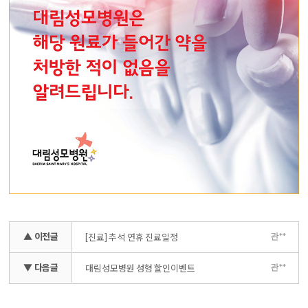
▲ 이전글
관**
[진료] 추석 연휴 진료일정
▼ 다음글
관**
대림성모병원 성형 할인이벤트