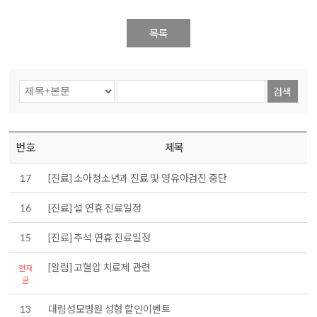
목록
검색
번호
제목
17
[진료] 소아청소년과 진료 및 영유아검진 중단
16
[진료] 설 연휴 진료일정
15
[진료] 추석 연휴 진료일정
[알림] 고혈압 치료제 관련
현재
글
13
대림성모병원 성형 할인이벤트