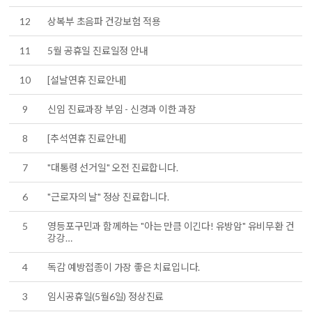
12
상복부 초음파 건강보험 적용
11
5월 공휴일 진료일정 안내
10
[설날연휴 진료안내]
9
신임 진료과장 부임 - 신경과 이한 과장
8
[추석연휴 진료안내]
7
"대통령 선거일" 오전 진료합니다.
6
"근로자의 날" 정상 진료합니다.
5
영등포구민과 함께하는 "아는 만큼 이긴다! 유방암" 유비무환 건
강강…
4
독감 예방접종이 가장 좋은 치료입니다.
3
임시공휴일(5월6일) 정상진료