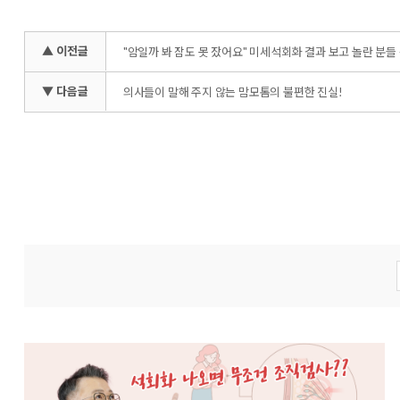
▲ 이전글
"암일까 봐 잠도 못 잤어요" 미세석회화 결과 보고 놀란 분들
▼ 다음글
의사들이 말해 주지 않는 맘모톰의 불편한 진실!