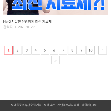
Her2 저발현 유방암의 최신 치료제
관리자
2025.10.29
1
2
3
4
5
6
7
8
9
10
이메일주소 무단수집 거부
이용약관
개인정보처리방침
비급여진료비