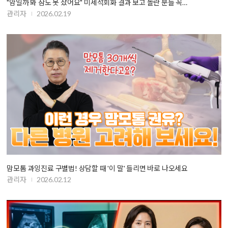
"암일까 봐 잠도 못 잤어요" 미세석회화 결과 보고 놀란 분들 꼭…
관리자
2026.02.19
맘모톰 과잉진료 구별법! 상담할 때 '이 말' 들리면 바로 나오세요
관리자
2026.02.12