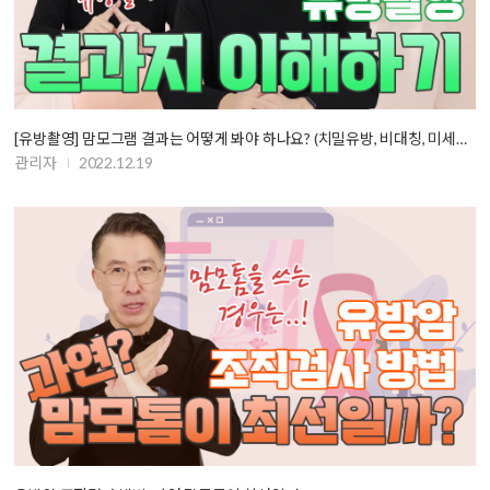
[유방촬영] 맘모그램 결과는 어떻게 봐야 하나요? (치밀유방, 비대칭, 미세석…
관리자
2022.12.19