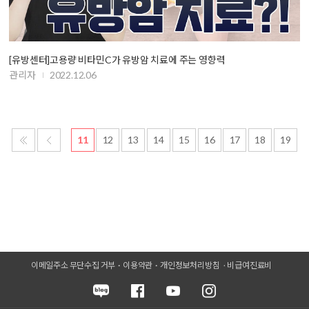
[유방센터]고용량 비타민C가 유방암 치료에 주는 영향력
관리자
2022.12.06
11
12
13
14
15
16
17
18
19
이메일주소 무단수집 거부
이용약관
개인정보처리방침
비급여진료비