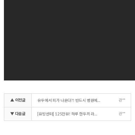
▲ 이전글
관**
유두에서 피가 나온다?! 반드시 병원에 방문해야 합니다 (유방암 검사의 필요성)
▼ 다음글
관**
[유방센터] 125만뷰! 하루 한두끼 라면이나 빵 안됩니다!!!_해명영상ㅠ