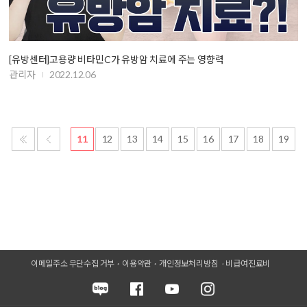
[유방센터]고용량 비타민C가 유방암 치료에 주는 영향력
관리자
2022.12.06
11
12
13
14
15
16
17
18
19
이메일주소 무단수집 거부
이용약관
개인정보처리방침
비급여진료비