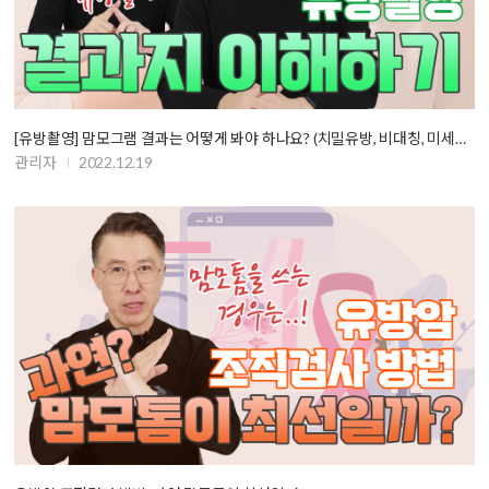
[유방촬영] 맘모그램 결과는 어떻게 봐야 하나요? (치밀유방, 비대칭, 미세석…
관리자
2022.12.19