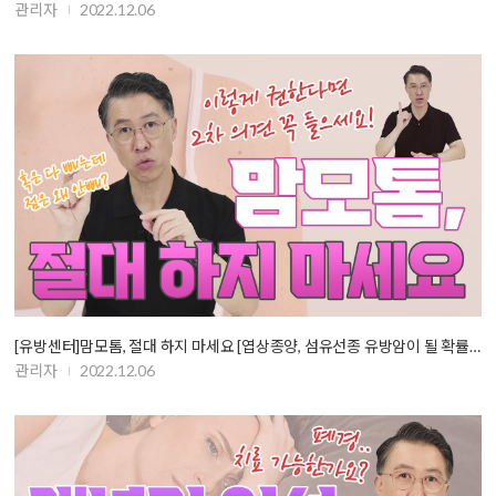
관리자
2022.12.06
[유방센터]맘모톰, 절대 하지 마세요 [엽상종양, 섬유선종 유방암이 될 확률…
관리자
2022.12.06