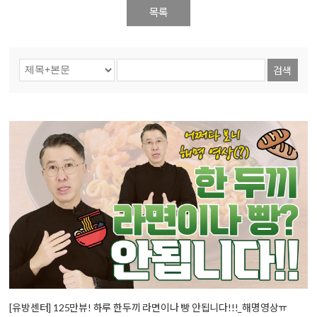
목록
검색
[유방센터] 125만뷰! 하루 한두끼 라면이나 빵 안됩니다!!!_해명영상ㅠ