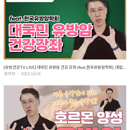
[유방건강TV LIVE] 대국민 유방암 건강 강좌 (feat.한국유방암학회)_대림성모…
관리자
2022.10.14