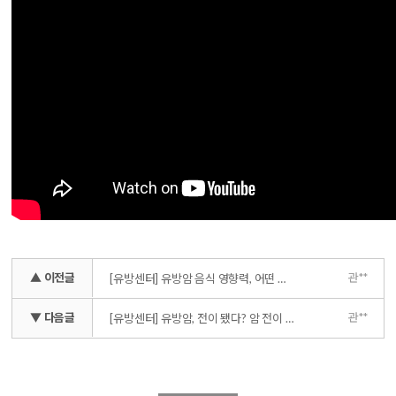
▲ 이전글
관**
[유방센터] 유방암 음식 영향력, 어떤 게 최악일까...? 라면 피자 치킨 튀김
▼ 다음글
관**
[유방센터] 유방암, 전이 됐다? 암 전이 확률을 높이는 나쁜 생활습관 (암 환자 최대의 고민!)