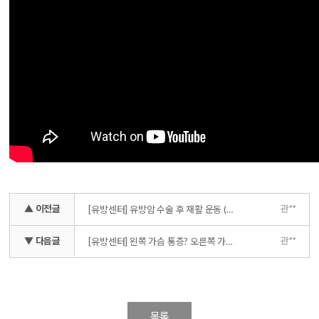
▲ 이전글
관**
[유방센터] 유방암 수술 후 재활 운동 (배액관 제거 전)
▼ 다음글
관**
[유방센터] 왼쪽 가슴 통증? 오른쪽 가슴 통증? 혹시 유방암 일까?
목록