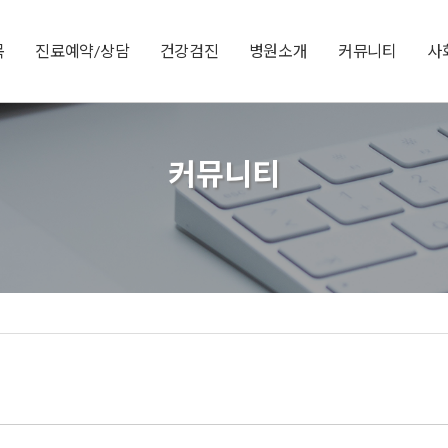
목
진료예약/상담
건강검진
병원소개
커뮤니티
사
커뮤니티