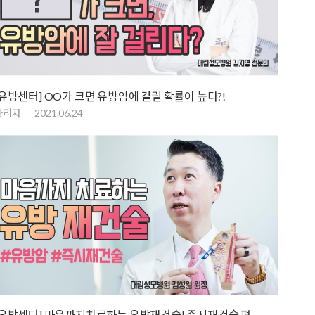
[유방센터] OO가 크면 유방암에 걸릴 확률이 높다?!
관리자
2021.06.24
[유방센터] 마음까지치료하는 유방재건술! 즉시재건술 편