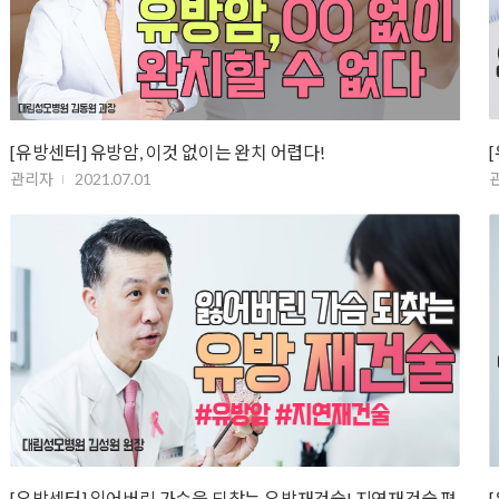
[유방센터] 유방암, 이것 없이는 완치 어렵다!
관리자
2021.07.01
[유방센터] 잃어버린 가슴을 되찾는 유방재건술! 지연재건술 편