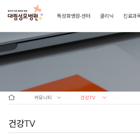
특성화병원·센터
클리닉
진료과
커뮤니티
건강TV
건강TV