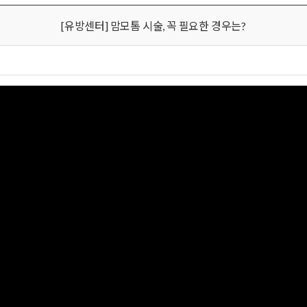
[유방센터] 맘모톰 시술, 꼭 필요한 경우는?