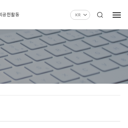
회공헌활동
KR