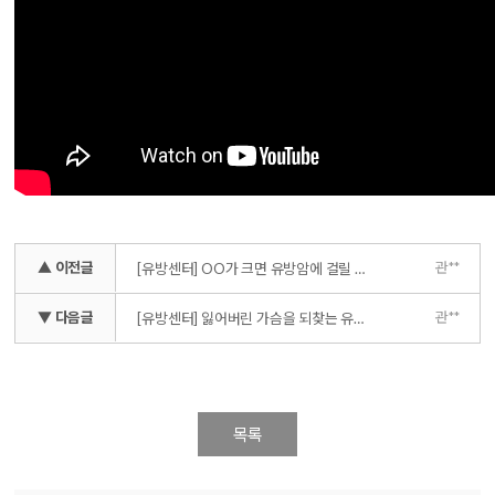
▲ 이전글
관**
[유방센터] OO가 크면 유방암에 걸릴 확률이 높다?!
▼ 다음글
관**
[유방센터] 잃어버린 가슴을 되찾는 유방재건술! 지연재건술 편
목록