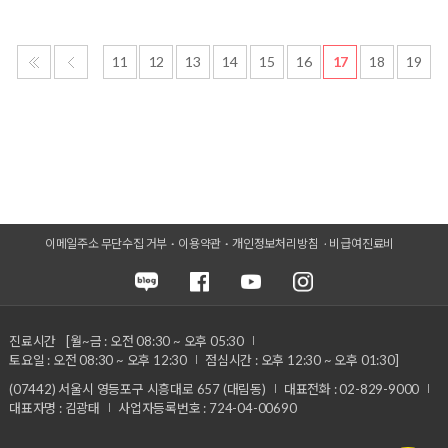
11
12
13
14
15
16
17
18
19
이메일주소 무단수집 거부
이용약관
개인정보처리방침
비급여진료비
진료시간
[월~금 : 오전 08:30 ~ 오후 05:30
토요일 : 오전 08:30 ~ 오후 12:30
점심시간 : 오후 12:30 ~ 오후 01:30]
(07442) 서울시 영등포구 시흥대로 657 (대림동)
대표전화 : 02-829-9000
대표자명 : 김광태
사업자등록번호 : 724-04-00690