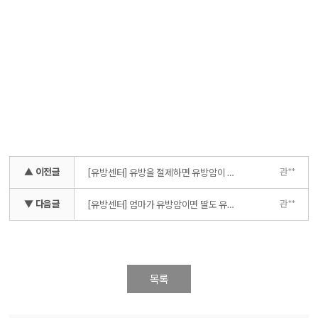
▲ 이전글
관**
[유방센터] 유방을 절제하면 유방암이 예방될까?
▼ 다음글
관**
[유방센터] 엄마가 유방암이면 딸도 유방암에 걸리나요?
목록