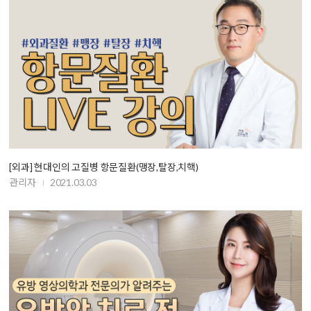
[외과] 현대인의 고질병 항문질환(맹장,탈장,치핵)
관리자
2021.03.03