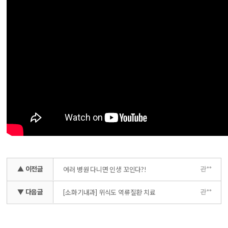
▲ 이전글
관**
여러 병원 다니면 인생 꼬인다?!
▼ 다음글
관**
[소화기내과] 위식도 역류질환 치료