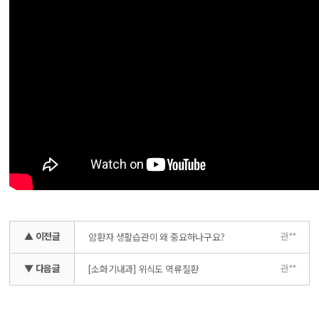
▲ 이전글
관**
암환자 생활습관이 왜 중요하나구요?
▼ 다음글
관**
[소화기내과] 위식도 역류질환