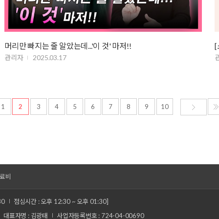
머리만 빠지는 줄 알았는데...'이 것' 마저!!
관리자
2025.03.17
1
2
3
4
5
6
7
8
9
10
료비
30
점심시간 : 오후 12:30 ~ 오후 01:30]
대표자명 : 김광태
사업자등록번호 : 724-04-00690