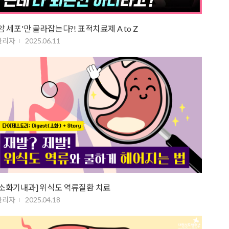
'암 세포'만 골라잡는다?! 표적치료제 A to Z
관리자
2025.06.11
[소화기내과] 위식도 역류질환 치료
관리자
2025.04.18