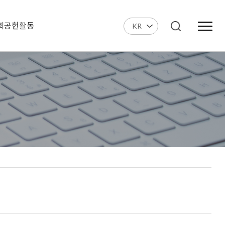
회공헌활동
KR