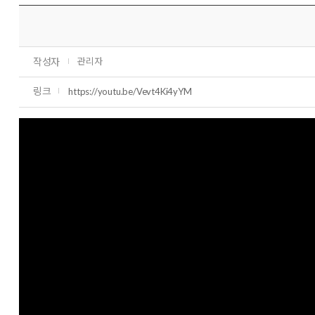
작성자
관리자
링크
https://youtu.be/Vevt4Ki4yYM