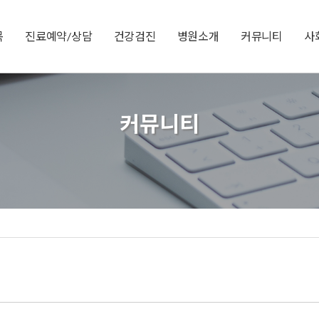
목
진료예약/상담
건강검진
병원소개
커뮤니티
사
커뮤니티