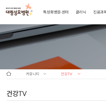
특성화병원·센터
클리닉
진료과
커뮤니티
건강TV
건강TV