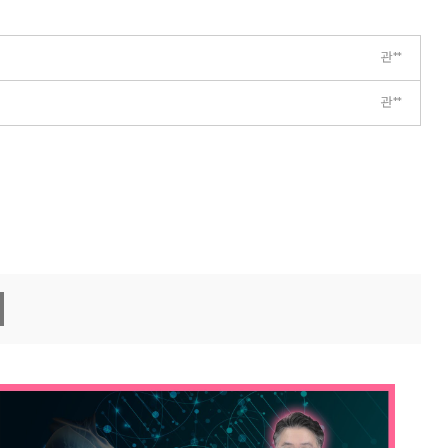
관**
관**