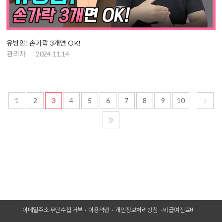
유방암! 손가락 3개면 OK!
관리자
2024.11.14
1
2
3
4
5
6
7
8
9
10
이메일주소 무단수집 거부
이용약관
개인정보처리방침
비급여진료비