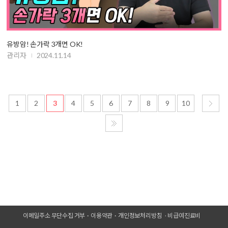
유방암! 손가락 3개면 OK!
관리자
2024.11.14
1
2
3
4
5
6
7
8
9
10
이메일주소 무단수집 거부
이용약관
개인정보처리방침
비급여진료비