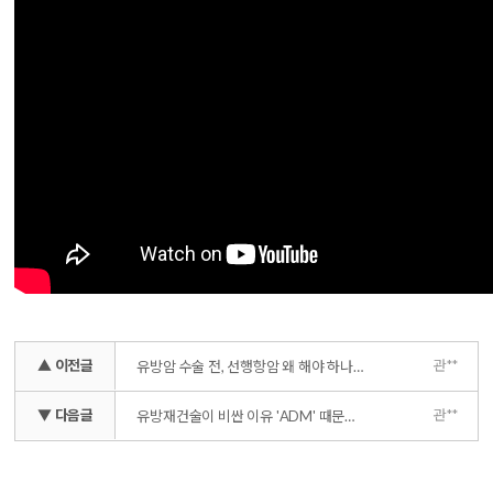
▲ 이전글
관**
유방암 수술 전, 선행항암 왜 해야 하나요?
▼ 다음글
관**
유방재건술이 비싼 이유 'ADM' 때문이라고?