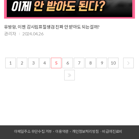
유방암, 이젠 감시림프절생검 진짜 안 받아도 되는걸까?
관리자
2024.04.26
1
2
3
4
5
6
7
8
9
10
이메일주소 무단수집 거부
이용약관
개인정보처리방침
비급여진료비