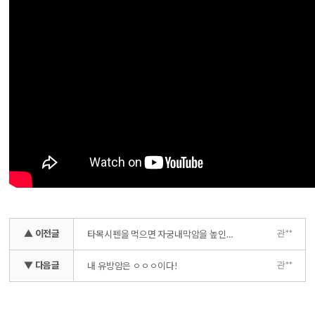
▲ 이전글
관**
타목시펜을 먹으면 자궁내막암을 높인다고?
▼ 다음글
관**
내 유방암은 ㅇㅇㅇ이다!