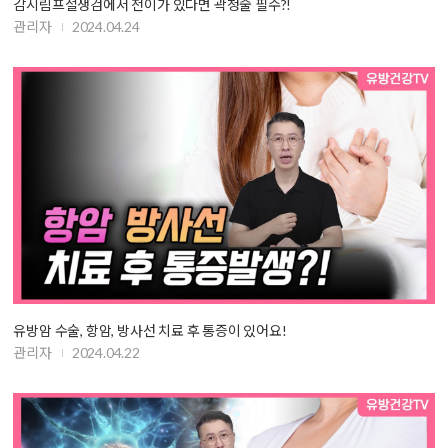
감시림프절생검에서 전이가 있다면 곽청술 필수?!
관리자
2024.04.24
유방암 수술, 항암, 방사선 치료 후 통증이 있어요!
관리자
2024.04.22