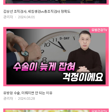
갑상선 조직검사, 세침생검vs총조직검사 정확도
관리자
2024.04.01
유방암 수술, 미뤄지면 안 되는 이유
관리자
2024.03.28