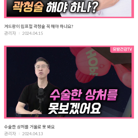
겨드랑이 림프절 곽청술 꼭 해야 하나요?
관리자
2024.04.15
수술한 상처를 거울로 못 봐요
관리자
2024.04.13