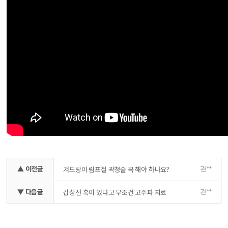
▲ 이전글
관**
겨드랑이 림프절 곽청술 꼭 해야 하나요?
▼ 다음글
관**
갑상선 혹이 있다고 무조건 고주파 치료