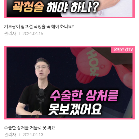
겨드랑이 림프절 곽청술 꼭 해야 하나요?
관리자
2024.04.15
수술한 상처를 거울로 못 봐요
관리자
2024.04.13