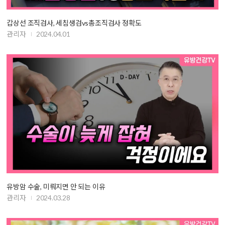
갑상선 조직검사, 세침생검vs총조직검사 정확도
관리자
2024.04.01
유방암 수술, 미뤄지면 안 되는 이유
관리자
2024.03.28