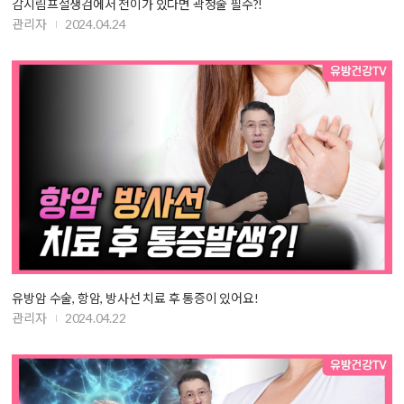
감시림프절생검에서 전이가 있다면 곽청술 필수?!
관리자
2024.04.24
유방암 수술, 항암, 방사선 치료 후 통증이 있어요!
관리자
2024.04.22