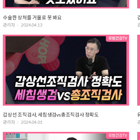
수술한 상처를 거울로 못 봐요
관리자
2024.04.13
갑상선 조직검사, 세침생검vs총조직검사 정확도
관리자
2024.04.01