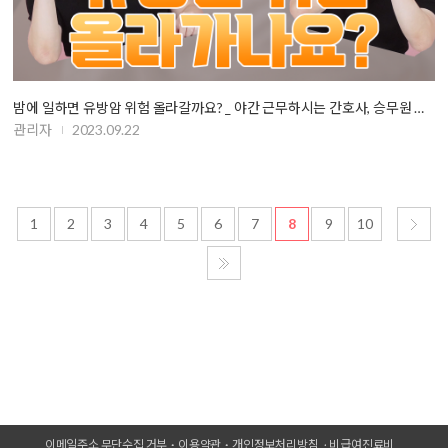
밤에 일하면 유방암 위험 올라갈까요? _ 야간 근무하시는 간호사, 승무원 분…
관리자
2023.09.22
1
2
3
4
5
6
7
8
9
10
이메일주소 무단수집 거부
이용약관
개인정보처리방침
비급여진료비