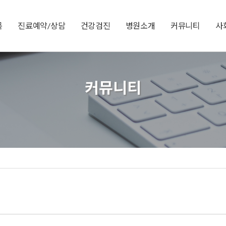
목
진료예약/상담
건강검진
병원소개
커뮤니티
사
커뮤니티