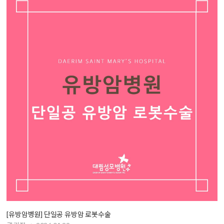
[유방암병원] 단일공 유방암 로봇수술