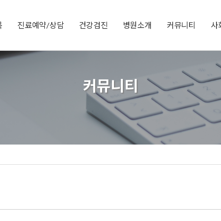
목
진료예약/상담
건강검진
병원소개
커뮤니티
사
커뮤니티