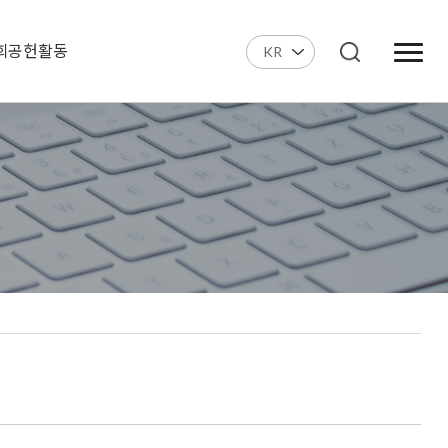
회공헌활동
KR