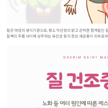
질은 여성의 생식기관으로, 평소 약산성의 맑고 끈적한 점액질인 
질벽의 주름 사이에 상주하는 유산균 등의 정상 세균총이 외부로부