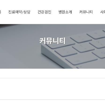
목
진료예약/상담
건강검진
병원소개
커뮤니티
사
커뮤니티