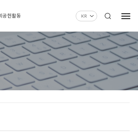
회공헌활동
KR