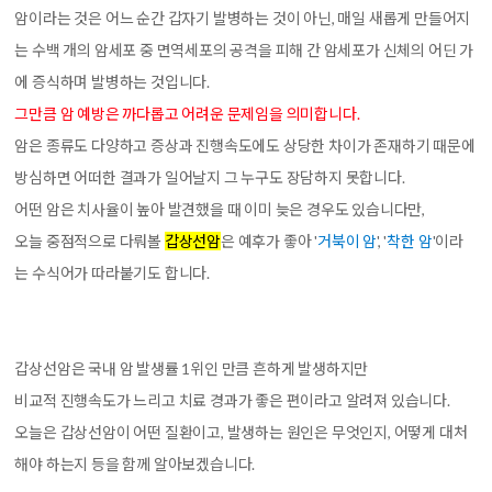
암
이라는 것은 어느 순간 갑자기 발병하는 것이 아닌, 매일 새롭게 만들어지
는 수백 개의 암세포 중 면역세포의 공격을 피해 간 암세포가 신체의 어딘 가
에 증식하며 발병하는 것입니다.
그만큼 암 예방은 까다롭고 어려운 문제임을 의미합니다.
암은 종류도 다양하고 증상과 진행속도에도 상당한 차이가 존재하기 때문에
방심하면 어떠한 결과가 일어날지 그 누구도 장담하지 못합니다.
어떤 암은 치사율이 높아 발견했을 때 이미 늦은 경우도 있습니다만,
오늘 중점적으로 다뤄볼
갑상선암
은 예후가 좋아
'
거북이 암
,
'
착한 암
'
이라
는 수식어가 따라붙기도 합니다.
갑상선암은 국내 암 발생률 1위인 만큼 흔하게 발생하지만
비교적 진행속도가 느리고 치료 경과가 좋은 편이라고 알려져 있습니다.
오늘은 갑상선암이 어떤 질환이고, 발생하는 원인은 무엇인지, 어떻게 대처
해야 하는지 등을 함께 알아보겠습니다.