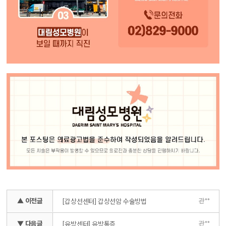
▲ 이전글
관**
[갑상선센터] 갑상선암 수술방법
▼ 다음글
관**
[유방센터] 유방통증