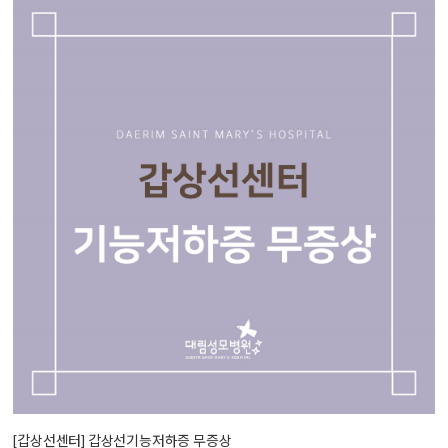
[갑상선센터] 갑상선기능저하증 무증상