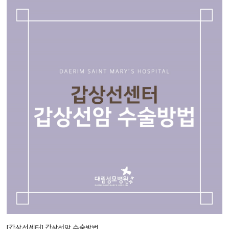
[갑상선센터] 갑상선암 수술방법