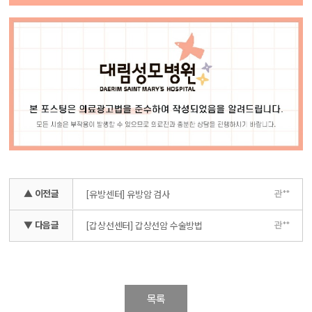
▲ 이전글
관**
[유방센터] 유방암 검사
▼ 다음글
관**
[갑상선센터] 갑상선암 수술방법
목록