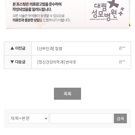
▲ 이전글
관**
[산부인과] 질염
▼ 다음글
관**
[정신건강의학과] 번아웃
목록
검색