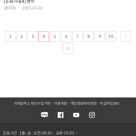
[소화기내과] 변비
관리자
2025.07.30
1
2
3
4
5
6
7
8
9
10
이메일주소 무단수집 거부
이용약관
개인정보처리방침
비급여진료비
진료시간
[월~금 : 오전 08:30 ~ 오후 05:30