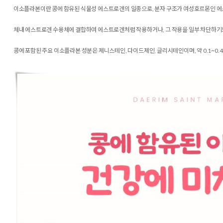
이소플라본이란 콩에 함유된 식물성 에스트로겐의 일종으로, 분자 구조가 여성호르몬인 
체내 에스트로겐 수용체에 결합하여 에스트로겐처럼 작용하거나, 그 작용을 일부 차단하기
콩에 포함된 주요 이소플라본 성분은 제니스테인, 다이드제인, 글리시테인이며, 약 0.1~0