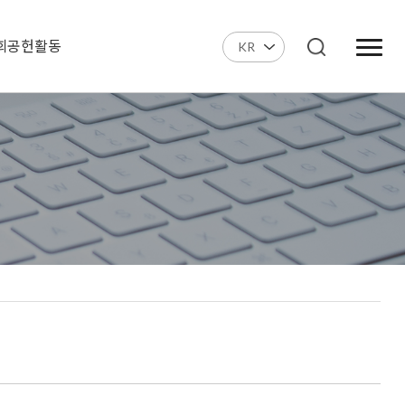
회공헌활동
KR