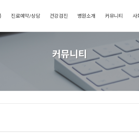
목
진료예약/상담
건강검진
병원소개
커뮤니티
사
커뮤니티