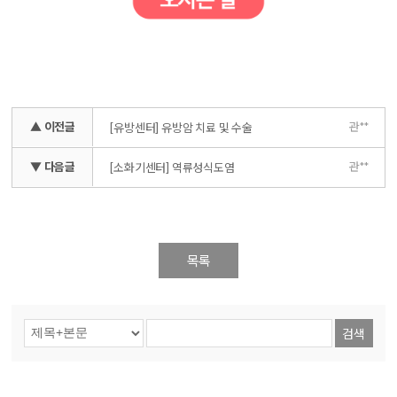
▲ 이전글
관**
[유방센터] 유방암 치료 및 수술
▼ 다음글
관**
[소화기센터] 역류성식도염
목록
검색