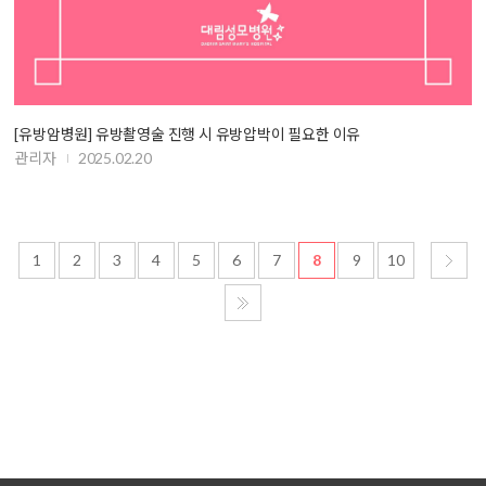
[유방암병원] 유방촬영술 진행 시 유방압박이 필요한 이유
관리자
2025.02.20
1
2
3
4
5
6
7
8
9
10