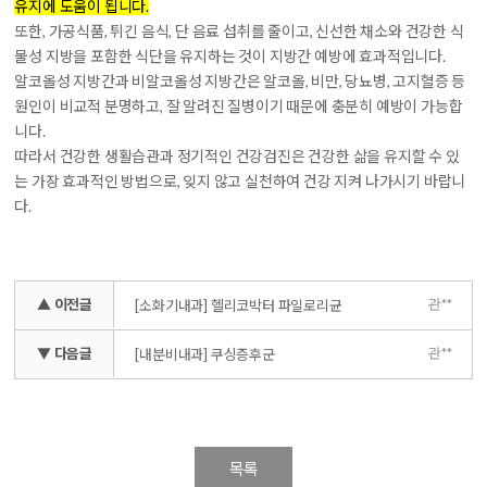
유지에 도움이 됩니다.
또한, 가공식품, 튀긴 음식, 단 음료 섭취를 줄이고, 신선한 채소와 건강한 식
물성 지방을 포함한 식단을 유지하는 것이 지방간 예방에 효과적입니다.
알코올성 지방간과 비알코올성 지방간은 알코올, 비만, 당뇨병, 고지혈증 등
원인이 비교적 분명하고, 잘 알려진 질병이기 때문에 충분히 예방이 가능합
니다.
따라서
건강한 생활습관과 정기적인 건강검진은 건강한 삶을 유지할 수 있
는 가장 효과적인 방법으로, 잊지 않고 실천하여 건강 지켜 나가시기 바랍니
다.
▲ 이전글
관**
[소화기내과] 헬리코박터 파일로리균
▼ 다음글
관**
[내분비내과] 쿠싱증후군
목록