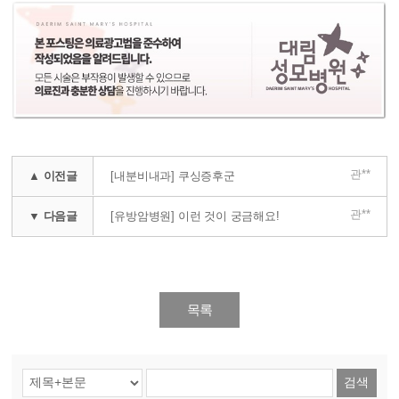
관**
▲ 이전글
[내분비내과] 쿠싱증후군
관**
▼ 다음글
[유방암병원] 이런 것이 궁금해요!
목록
검색