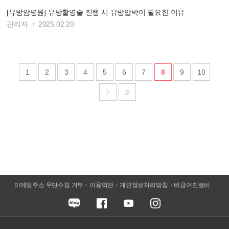
[유방암병원] 유방촬영술 진행 시 유방압박이 필요한 이유
관리자
2025.02.20
1
2
3
4
5
6
7
8
9
10
이메일주소 무단수집 거부
이용약관
개인정보처리방침
비급여진료비