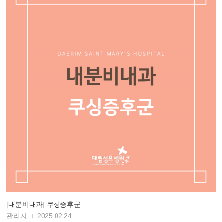
[내분비내과] 쿠싱증후군
관리자
2025.02.24