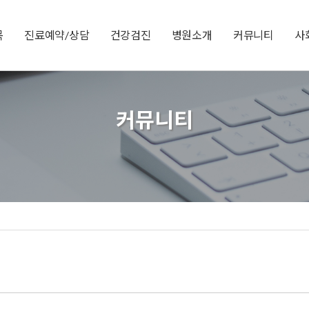
목
진료예약/상담
건강검진
병원소개
커뮤니티
사
커뮤니티