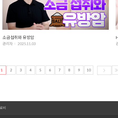
소금섭취와 유방암
관리자
2025.11.03
1
2
3
4
5
6
7
8
9
10
료비