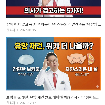
밤에 깨지 않고 푹 자야 하는 이유! 전문의가 알려주는 '유방암 예방 …
관리자
2026.01.15
보형물 vs 뱃살, 유방 재건 뭘로 해야 할까? (의사가 딱 정해드립니다)
관리자
2025.12.17