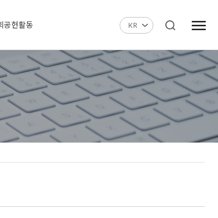
회공헌활동
KR