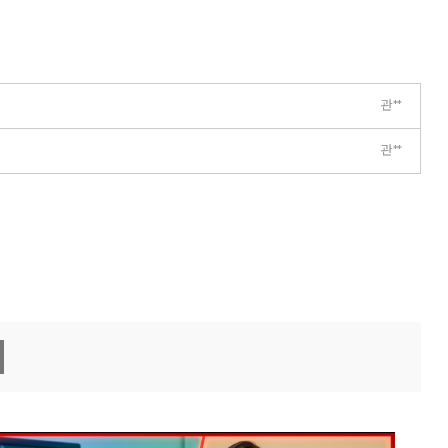
관**
관**