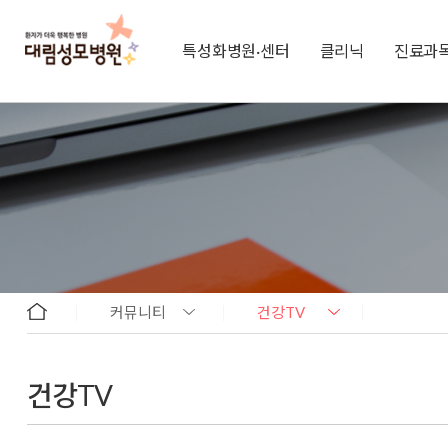
특성화병원·센터
클리닉
진료과
커뮤니티
건강TV
건강TV