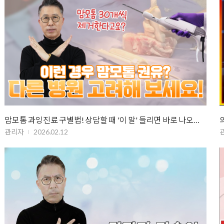
맘모톰 과잉진료 구별법! 상담할 때 '이 말' 들리면 바로 나오세요
관리자
2026.02.12