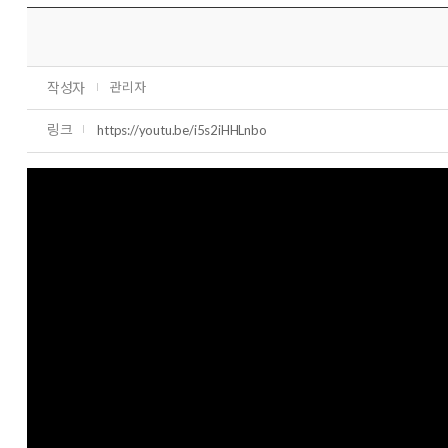
작성자
관리자
링크
https://youtu.be/i5s2iHHLnbo