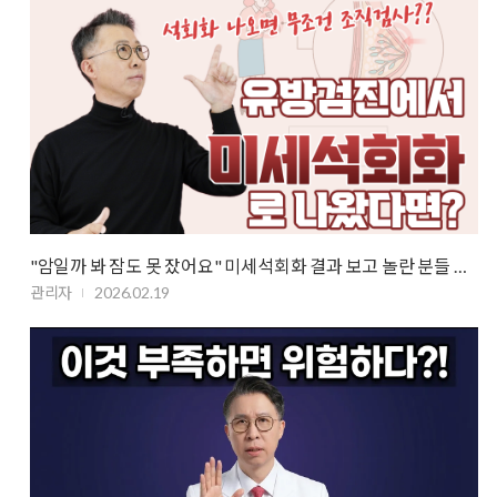
"암일까 봐 잠도 못 잤어요" 미세석회화 결과 보고 놀란 분들 꼭…
관리자
2026.02.19