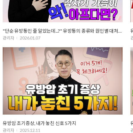
"단순 유방통인 줄 알았는데...?" 유방통의 종류와 원인별 대처법 …
관리자
2026.01.07
유방암 초기증상, 내가 놓친 신호 5가지
관리자
2025.12.11