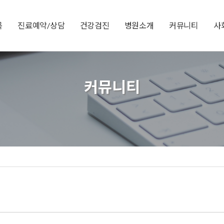
목
진료예약/상담
건강검진
병원소개
커뮤니티
사
커뮤니티