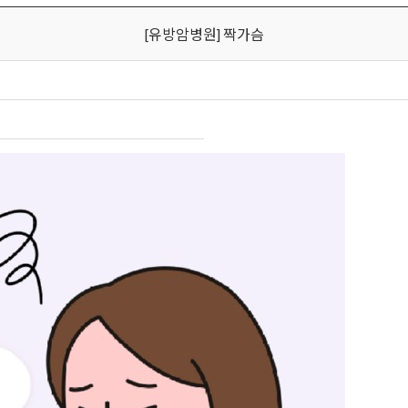
[유방암병원] 짝가슴