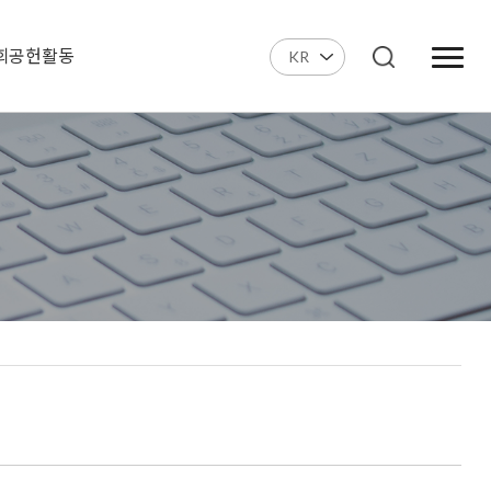
회공헌활동
KR