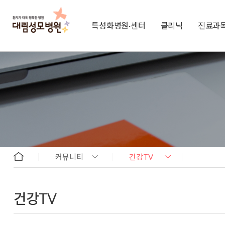
특성화병원·센터
클리닉
진료과
커뮤니티
건강TV
건강TV