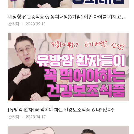
비정형 유관증식증 vs 상피내암(0기암), 어떤 차이를 가지고 있을까?
관리자
2023.05.15
[유방암 환자] 꼭 먹어야 하는 건강보조식품 있다? 없다?
관리자
2023.04.17