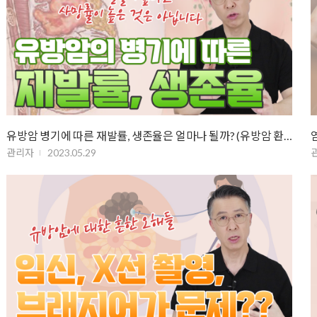
유방암 병기에 따른 재발률, 생존율은 얼마나 될까? (유방암 환자의 5년 생존…
관리자
2023.05.29