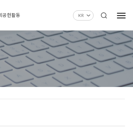
회공헌활동
KR