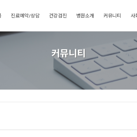
목
진료예약/상담
건강검진
병원소개
커뮤니티
사
커뮤니티