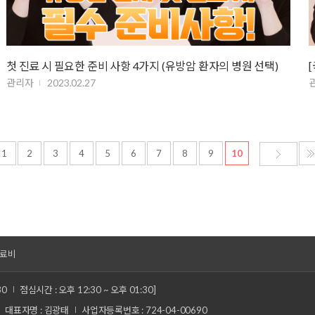
첫 진료 시 필요한 준비 사항 4가지 (유방암 환자의 병원 선택)
관리자
2023.02.27
1
2
3
4
5
6
7
8
9
10
료비
30
점심시간 : 오후 12:30 ~ 오후 01:30]
대표자명 : 김광태
사업자등록번호 : 724-04-00690